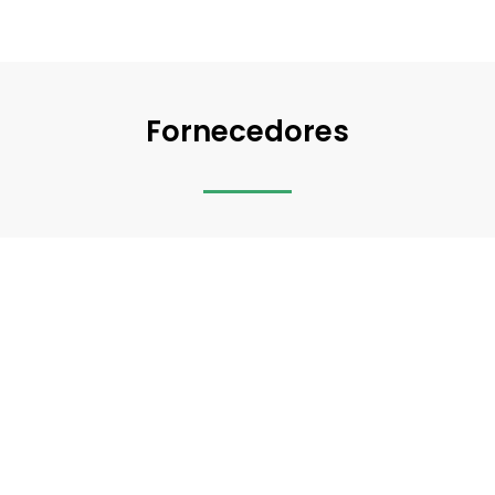
Fornecedores
Ao estarem presentes no WinOrder, os fornecedores
alimentares passam a comunicar o seu
cardex
de
produtos e campanhas promocionais diretamente no
ponto de venda de mais de 30.000 restaurantes
,
permitindo
potenciar o seu volume de vendas
.